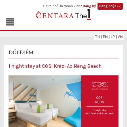
Chưa phải là thành viên?
Đăng ký
Đăng nhập
TH
|
EN
|
JP
|
VN
ĐỔI ĐIỂM
1 night stay at COSI Krabi Ao Nang Beach