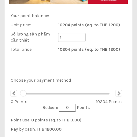
Your point balance:
Unit price:
10204 points (eq. to THB 1200)
Số lượng sản phẩm
cần thiết
Total price
10204 points (eq. to THB 1200)
Choose your payment method
0
Points
10204
Points
Redeem
Points
Point use:
0
points (eq. to
THB
0.00
)
Pay by cash:
THB
1200.00